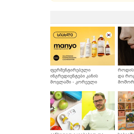
ფერმენტირებული
როდის 
ინგრედიენტები კანის
და რო
მოვლაში - კორეული
მოშორე
ინოვაციური ბრენდი Manyo
უსაფრ
საქართველოშია