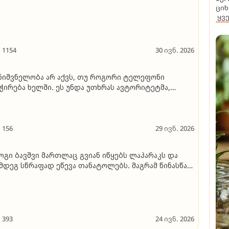
ყენებთ" - თამარ გაგოშიძე განმარტავს, როგორ
ციხ
ღვევა ბავშვის ტვინის ბუნებრივი ფორმირების
ყვ
ოცესი ეკრანის არასწორი გამოყენებისას
1154
30 ივნ. 2026
ნიშვნელობა არ აქვს, თუ როგორი ტელეფონი
ჭირება ხელში. ​ეს უნდა უთხრას ავტორიტეტმა,
ობელმა, ბავშვს, თუმცა არ ეუბნება" - თამარ
გოშიძე
156
29 ივნ. 2026
ოგი ბავშვი მართლაც გვიან იწყებს ლაპარაკს და
მდეგ სწრაფად ეწევა თანატოლებს. მაგრამ წინასწარ
 არსებოს გარანტია, პრობლემა აუცილებლად
ვისით მოგვარდება"
393
24 ივნ. 2026