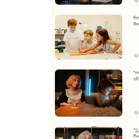
რო
მი
წა
"ო
იმ
გა
გა
გა
"ე
რა