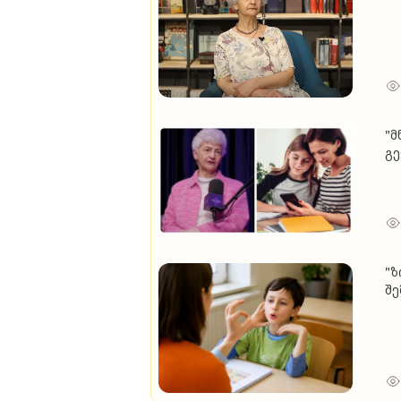
ვი
ირ
პრ
"მ
გე
მშ
გა
"ზ
შე
არ
თა