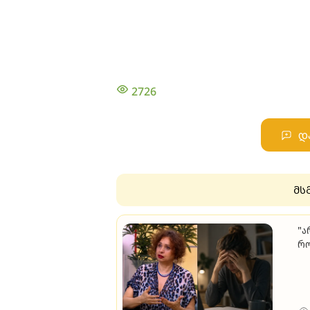
2726
დ
მს
"ა
რო
გა
ტრ