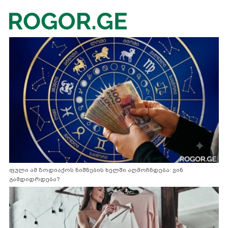
ფული ამ ზოდიაქოს ნიშნების ხელში აღმოჩნდება: ვინ
გამდიდრდება?