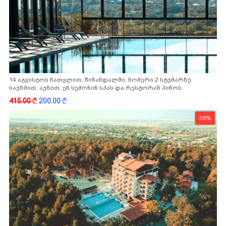
14 აგვისტოს ჩათვლით, წინანდალში, ნომერი 2 სტუმარზე
საუზმით, აუზით, ენ სემონინ სპას და რესტორან პინოს
ფასდაკლებით
415.00
k
200.00
k
36%