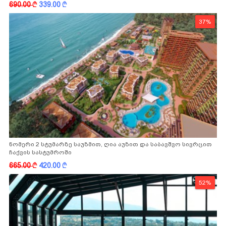
690.00
k
339.00
k
37%
ნომერი 2 სტუმარზე საუზმით, ღია აუზით და საბავშვო სივრცით
ჩაქვის სასტუმროში
665.00
k
420.00
k
52%