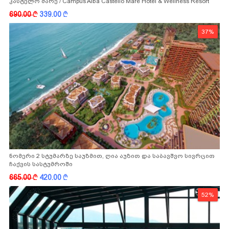
კასტელო მარე / Campus Alba Castello Mare Hotel & Wellness Resort
-სგან!
690.00
k
339.00
k
37%
ნომერი 2 სტუმარზე საუზმით, ღია აუზით და საბავშვო სივრცით
ჩაქვის სასტუმროში
665.00
k
420.00
k
52%