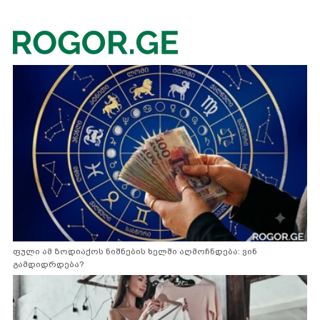
ფული ამ ზოდიაქოს ნიშნების ხელში აღმოჩნდება: ვინ
გამდიდრდება?