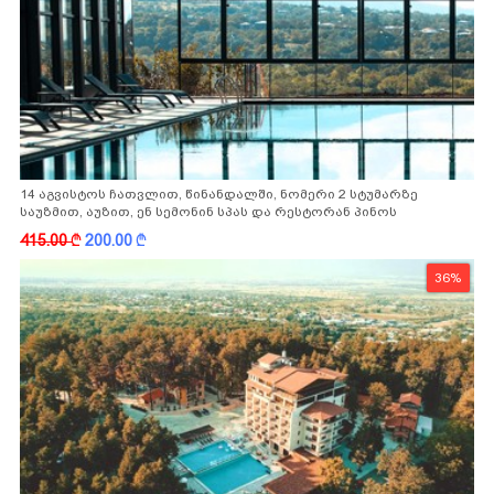
14 აგვისტოს ჩათვლით, წინანდალში, ნომერი 2 სტუმარზე
საუზმით, აუზით, ენ სემონინ სპას და რესტორან პინოს
ფასდაკლებით
415.00
k
200.00
k
36%