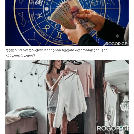
ფული ამ ზოდიაქოს ნიშნების ხელში აღმოჩნდება: ვინ
გამდიდრდება?