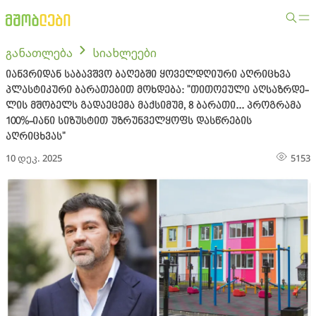
განათლება
სიახლეები
იანვრიდან საბავშვო ბაღებში ყოველდღიური აღრიცხვა
პლასტიკური ბარათებით მოხდება: "თი­თო­ე­უ­ლი აღ­საზ­რდე­
ლის მშო­ბელს გა­და­ე­ცე­მა მაქსიმუმ, 8 ბა­რა­თი... პროგ­რა­მა
100%-იანი სი­ზუს­ტით უზ­რუნ­ველ­ყოფს დასწრების
აღრიცხვას"
10 დეკ. 2025
5153