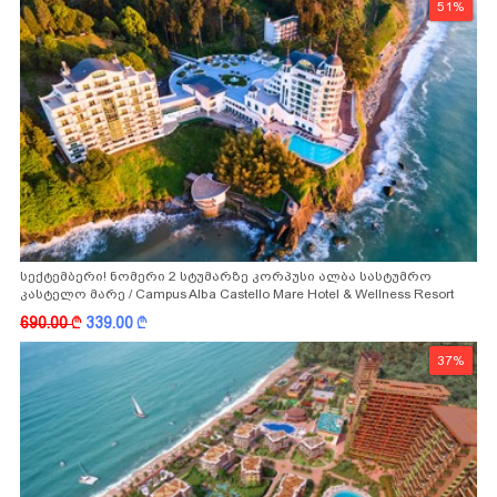
51%
სექტემბერი! ნომერი 2 სტუმარზე კორპუსი ალბა სასტუმრო
კასტელო მარე / Campus Alba Castello Mare Hotel & Wellness Resort
-სგან!
690.00
k
339.00
k
37%