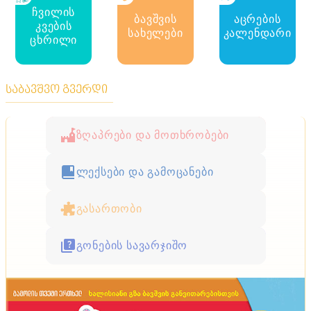
ჩვილის
ბავშვის
აცრების
კვების
სახელები
კალენდარი
ცხრილი
საბავშვო გვერდი
ზღაპრები და მოთხრობები
ლექსები და გამოცანები
გასართობი
გონების სავარჯიშო