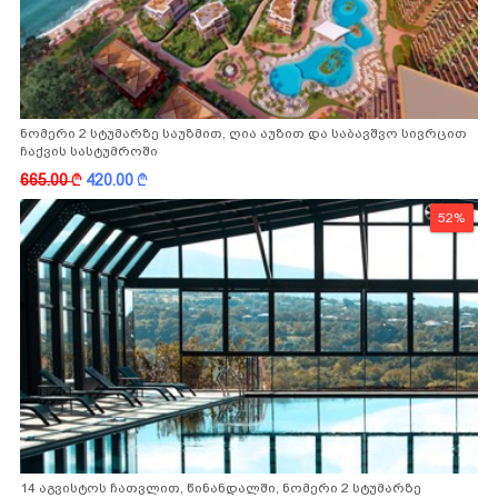
ნომერი 2 სტუმარზე საუზმით, ღია აუზით და საბავშვო სივრცით
ჩაქვის სასტუმროში
665.00
k
420.00
k
52%
14 აგვისტოს ჩათვლით, წინანდალში, ნომერი 2 სტუმარზე