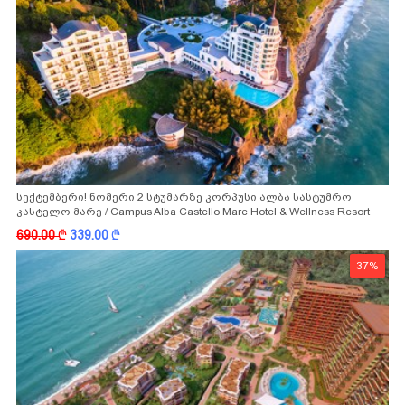
სექტემბერი! ნომერი 2 სტუმარზე კორპუსი ალბა სასტუმრო
კასტელო მარე / Campus Alba Castello Mare Hotel & Wellness Resort
-სგან!
690.00
k
339.00
k
37%