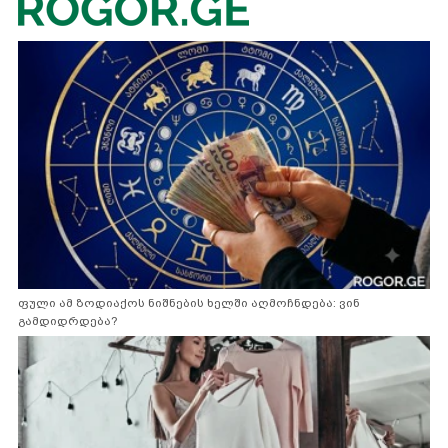
ფული ამ ზოდიაქოს ნიშნების ხელში აღმოჩნდება: ვინ
გამდიდრდება?