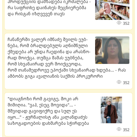
პროდუქციის დამზადება იკრძალება -
რა საფრთხე დაინახეს მეცნიერებმა
და რისგან იზღვევენ თავს
352
ჩა­ნა­წერ­ში ვა­ლერ იმ­ნა­ძე შვილს ეუბ­
ნე­ბა, რომ ბრალ­დე­ბულს აღ­ნიშ­ნუ­ლი
ქმე­დე­ბა არ უნდა ჩა­ე­დი­ნა და არას­წო­
რად მო­იქ­ცა. თუმ­ცა მა­მას ეუბ­ნე­ბა,
რომ სხვა­ნა­ი­რად ვერ მო­იქ­ცე­ო­და,
რომ თა­ნა­მედ­რო­ვე ეპო­ქა­ში სხვა­ნა­ი­რად ხდე­ბა... - რას
ამბობს გიგა ავალიანის საქმის პროკურორი
352
"დიაგნოზი რომ გავიგე, შოკი არ
მიმიღია. "ვაჰ, ესეც მოვიდა"... -
მშვიდად გავიფიქრე და სულ ეს
იყო..." - ჟურნალისტ ანა კალანდაძეს
საზოგადოების დახმარება სჭირდება
352