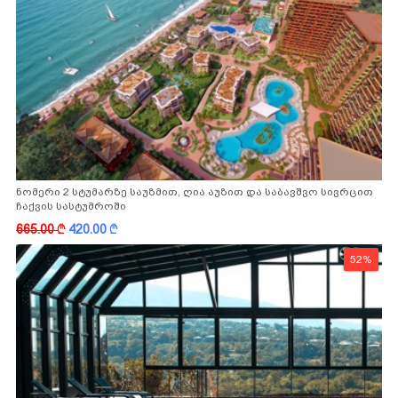
ნომერი 2 სტუმარზე საუზმით, ღია აუზით და საბავშვო სივრცით
ჩაქვის სასტუმროში
665.00
k
420.00
k
52%