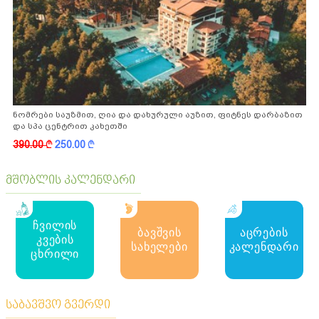
ნომრები საუზმით, ღია და დახურული აუზით, ფიტნეს დარბაზით
და სპა ცენტრით კახეთში
390.00
k
250.00
k
მშობლის კალენდარი
ჩვილის
ბავშვის
აცრების
კვების
სახელები
კალენდარი
ცხრილი
საბავშვო გვერდი