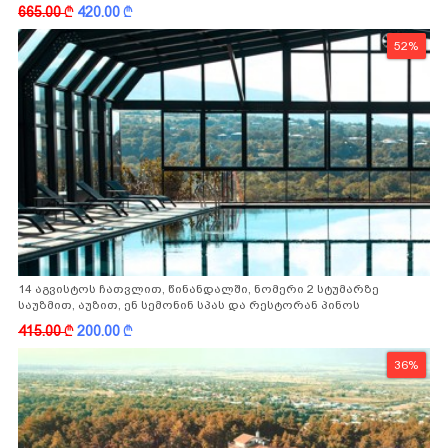
665.00
k
420.00
k
52%
14 აგვისტოს ჩათვლით, წინანდალში, ნომერი 2 სტუმარზე
საუზმით, აუზით, ენ სემონინ სპას და რესტორან პინოს
ფასდაკლებით
415.00
k
200.00
k
36%