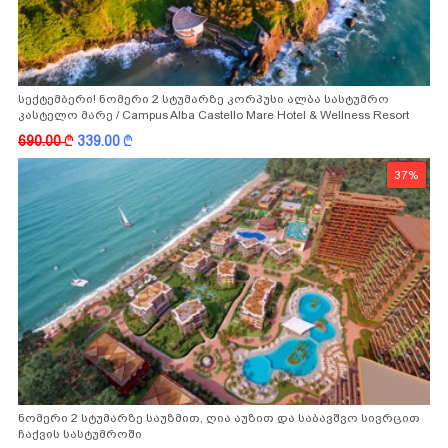
სექტემბერი! ნომერი 2 სტუმარზე კორპუსი ალბა სასტუმრო
კასტელო მარე / Campus Alba Castello Mare Hotel & Wellness Resort
-სგან!
690.00
k
339.00
k
37%
ნომერი 2 სტუმარზე საუზმით, ღია აუზით და საბავშვო სივრცით
ჩაქვის სასტუმროში