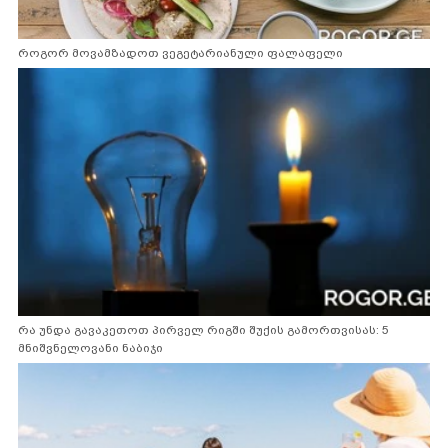
როგორ მოვამზადოთ ვეგეტარიანული ფალაფელი
რა უნდა გავაკეთოთ პირველ რიგში შუქის გამორთვისას: 5
მნიშვნელოვანი ნაბიჯი