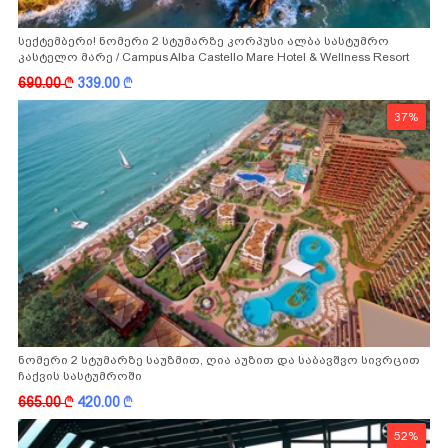
სექტემბერი! ნომერი 2 სტუმარზე კორპუსი ალბა სასტუმრო
კასტელო მარე / Campus Alba Castello Mare Hotel & Wellness Resort
-სგან!
690.00
k
339.00
k
37%
ნომერი 2 სტუმარზე საუზმით, ღია აუზით და საბავშვო სივრცით
ჩაქვის სასტუმროში
665.00
k
420.00
k
52%