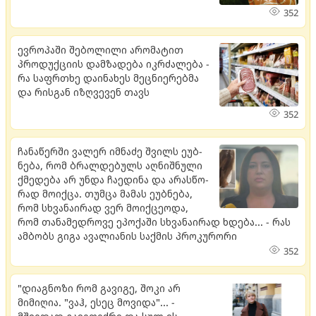
352
ევროპაში შებოლილი არომატით
პროდუქციის დამზადება იკრძალება -
რა საფრთხე დაინახეს მეცნიერებმა
და რისგან იზღვევენ თავს
352
ჩა­ნა­წერ­ში ვა­ლერ იმ­ნა­ძე შვილს ეუბ­
ნე­ბა, რომ ბრალ­დე­ბულს აღ­ნიშ­ნუ­ლი
ქმე­დე­ბა არ უნდა ჩა­ე­დი­ნა და არას­წო­
რად მო­იქ­ცა. თუმ­ცა მა­მას ეუბ­ნე­ბა,
რომ სხვა­ნა­ი­რად ვერ მო­იქ­ცე­ო­და,
რომ თა­ნა­მედ­რო­ვე ეპო­ქა­ში სხვა­ნა­ი­რად ხდე­ბა... - რას
ამბობს გიგა ავალიანის საქმის პროკურორი
352
"დიაგნოზი რომ გავიგე, შოკი არ
მიმიღია. "ვაჰ, ესეც მოვიდა"... -