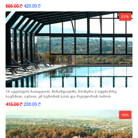
665.00
k
420.00
k
52%
14 აგვისტოს ჩათვლით, წინანდალში, ნომერი 2 სტუმარზე
საუზმით, აუზით, ენ სემონინ სპას და რესტორან პინოს
ფასდაკლებით
415.00
k
200.00
k
36%