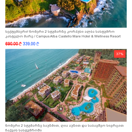
სექტემბერი! ნომერი 2 სტუმარზე კორპუსი ალბა სასტუმრო
კასტელო მარე / Campus Alba Castello Mare Hotel & Wellness Resort
-სგან!
690.00
k
339.00
k
37%
ნომერი 2 სტუმარზე საუზმით, ღია აუზით და საბავშვო სივრცით
ჩაქვის სასტუმროში