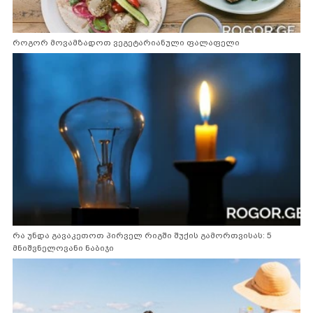
როგორ მოვამზადოთ ვეგეტარიანული ფალაფელი
რა უნდა გავაკეთოთ პირველ რიგში შუქის გამორთვისას: 5
მნიშვნელოვანი ნაბიჯი