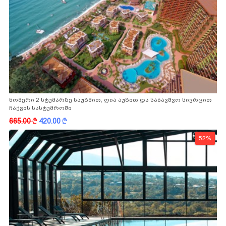
ნომერი 2 სტუმარზე საუზმით, ღია აუზით და საბავშვო სივრცით
ჩაქვის სასტუმროში
665.00
k
420.00
k
52%