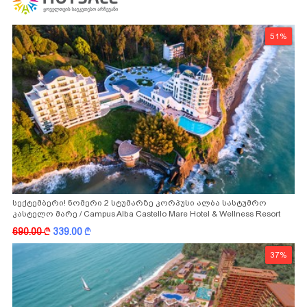
51%
სექტემბერი! ნომერი 2 სტუმარზე კორპუსი ალბა სასტუმრო
კასტელო მარე / Campus Alba Castello Mare Hotel & Wellness Resort
-სგან!
690.00
k
339.00
k
37%