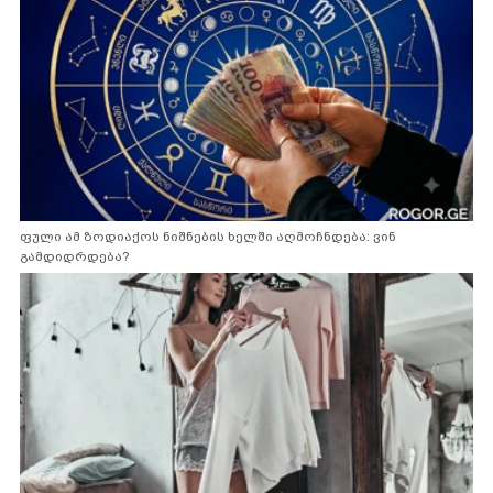
ფული ამ ზოდიაქოს ნიშნების ხელში აღმოჩნდება: ვინ
გამდიდრდება?