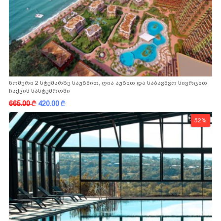
ნომერი 2 სტუმარზე საუზმით, ღია აუზით და საბავშვო სივრცით
ჩაქვის სასტუმროში
665.00
k
420.00
k
52%