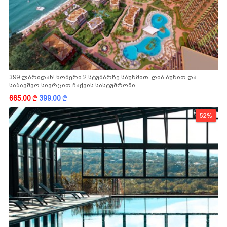
399 ლარიდან! ნომერი 2 სტუმარზე საუზმით, ღია აუზით და
საბავშვო სივრცით ჩაქვის სასტუმროში
665.00
k
399.00
k
52%