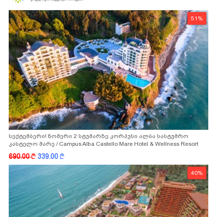
51%
სექტემბერი! ნომერი 2 სტუმარზე კორპუსი ალბა სასტუმრო
კასტელო მარე / Campus Alba Castello Mare Hotel & Wellness Resort
-სგან!
690.00
k
339.00
k
40%