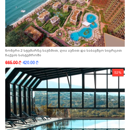
ნომერი 2 სტუმარზე საუზმით, ღია აუზით და საბავშვო სივრცით
ჩაქვის სასტუმროში
665.00
k
420.00
k
52%