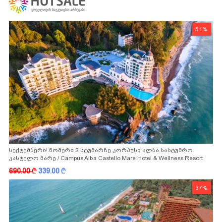
51%
სექტემბერი! ნომერი 2 სტუმარზე კორპუსი ალბა სასტუმრო
კასტელო მარე / Campus Alba Castello Mare Hotel & Wellness Resort
-სგან!
690.00
k
339.00
k
37%