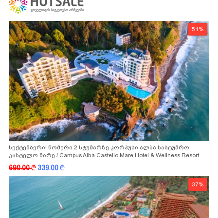
51%
სექტემბერი! ნომერი 2 სტუმარზე კორპუსი ალბა სასტუმრო
კასტელო მარე / Campus Alba Castello Mare Hotel & Wellness Resort
-სგან!
690.00
k
339.00
k
37%