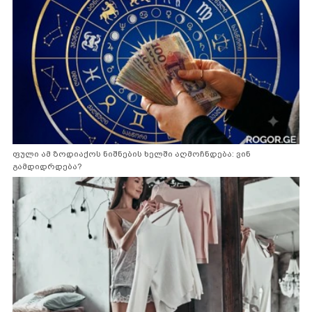
ფული ამ ზოდიაქოს ნიშნების ხელში აღმოჩნდება: ვინ
გამდიდრდება?