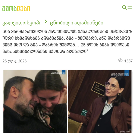
კალეიდოსკოპი
ცნობილი ადამიანები
გია ყარყარაშვილის ქალიშვილის ექსკლუზიური ინტერვიუ:
"ორი სხვა­დას­ხვა ადა­მი­ა­ნია: გია - მე­ო­მა­რი, ანუ დაჭ­რამ­დე
ვინც იყო და გია - დაჭ­რის შემ­დეგ... 25 წლის ბიჭს უდიდესი
პასუხისმგებლობები ჰქონდა აღებული"
25 დეკ. 2025
1337