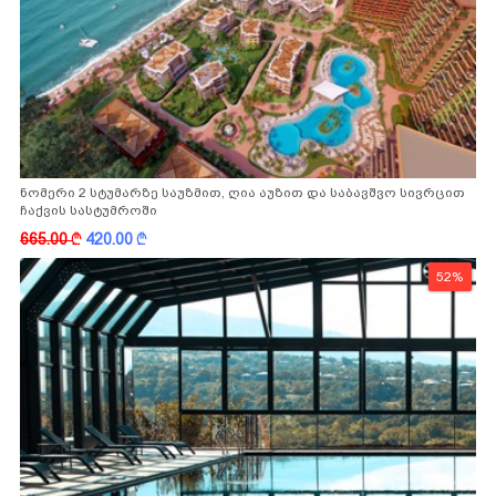
ნომერი 2 სტუმარზე საუზმით, ღია აუზით და საბავშვო სივრცით
ჩაქვის სასტუმროში
665.00
k
420.00
k
52%