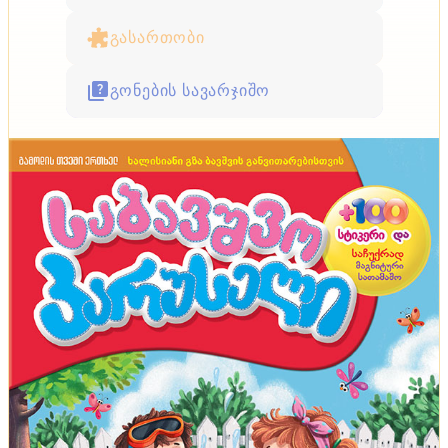
გასართობი
გონების სავარჯიშო