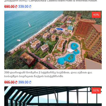
კასტელო მარე / Campus Alba Castello Mare Hotel & Wellness Resort
-სგან!
690.00
k
339.00
k
40%
399 ლარიდან! ნომერი 2 სტუმარზე საუზმით, ღია აუზით და
საბავშვო სივრცით ჩაქვის სასტუმროში
665.00
k
399.00
k
52%