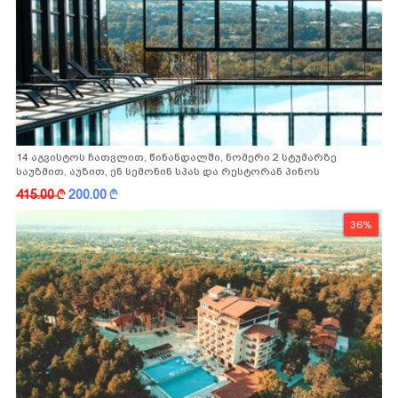
14 აგვისტოს ჩათვლით, წინანდალში, ნომერი 2 სტუმარზე
საუზმით, აუზით, ენ სემონინ სპას და რესტორან პინოს
ფასდაკლებით
415.00
k
200.00
k
36%