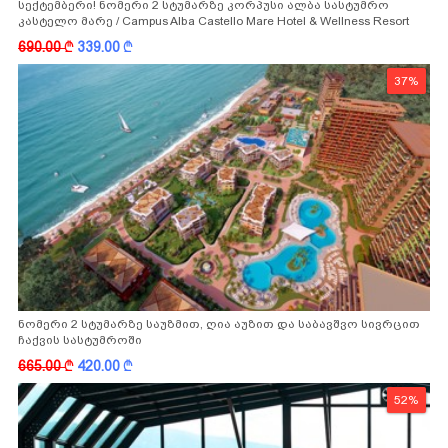
სექტემბერი! ნომერი 2 სტუმარზე კორპუსი ალბა სასტუმრო
კასტელო მარე / Campus Alba Castello Mare Hotel & Wellness Resort
-სგან!
690.00
k
339.00
k
37%
ნომერი 2 სტუმარზე საუზმით, ღია აუზით და საბავშვო სივრცით
ჩაქვის სასტუმროში
665.00
k
420.00
k
52%