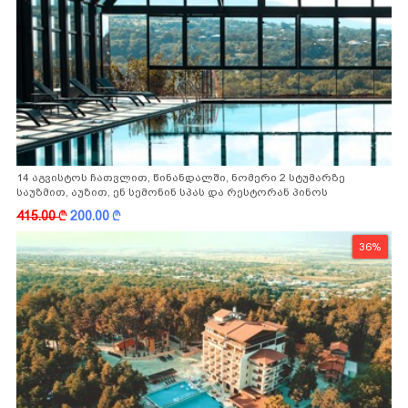
14 აგვისტოს ჩათვლით, წინანდალში, ნომერი 2 სტუმარზე
საუზმით, აუზით, ენ სემონინ სპას და რესტორან პინოს
ფასდაკლებით
415.00
k
200.00
k
36%