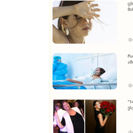
ცხ
მი
რა
ა
"1
ვს
მქ
ალ
მო