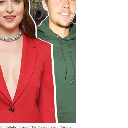
ოპორტი, წყალქვეშა ნავი და შუშის