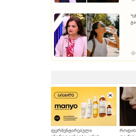
"ს
გა
რ
ფერმენტირებული
როდის 