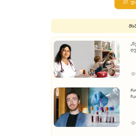
დ
მს
„ნ
ღე
ბა
მა
რო
ჩა
სა
სა