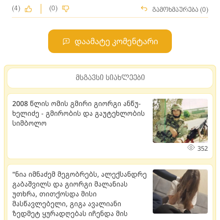
(4)
(0)
გამოხმაურება (0)
დაამატე კომენტარი
მსგავსი სიახლეები
2008 წლის ომის გმირი გი­ორ­გი ან­წუ­
ხე­ლი­ძე - გმი­რო­ბის და გა­უ­ტეხ­ლო­ბის
სიმ­ბო­ლო
352
"ნია იმნაძემ მეგობრებს, ალექსანდრე
გაბაშვილს და გიორგი მალანიას
უთხრა, თითქოსდა მისი
მასწავლებელი, გიგა ავალიანი
ზედმეტ ყურადღებას იჩენდა მის