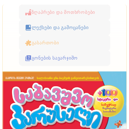
ზღაპრები და მოთხრობები
ლექსები და გამოცანები
გასართობი
გონების სავარჯიშო