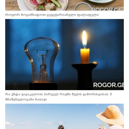
როგორ მოვამზადოთ ვეგეტარიანული ფალაფელი
რა უნდა გავაკეთოთ პირველ რიგში შუქის გამორთვისას: 5
მნიშვნელოვანი ნაბიჯი