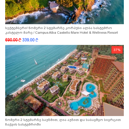
სექტემბერი! ნომერი 2 სტუმარზე კორპუსი ალბა სასტუმრო
კასტელო მარე / Campus Alba Castello Mare Hotel & Wellness Resort
-სგან!
690.00
k
339.00
k
37%
ნომერი 2 სტუმარზე საუზმით, ღია აუზით და საბავშვო სივრცით
ჩაქვის სასტუმროში