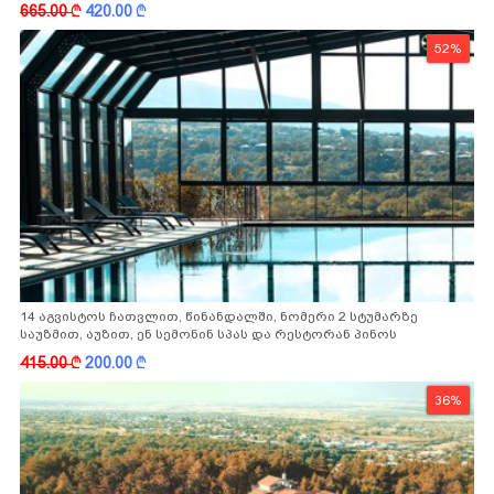
665.00
k
420.00
k
52%
14 აგვისტოს ჩათვლით, წინანდალში, ნომერი 2 სტუმარზე
საუზმით, აუზით, ენ სემონინ სპას და რესტორან პინოს
ფასდაკლებით
415.00
k
200.00
k
36%