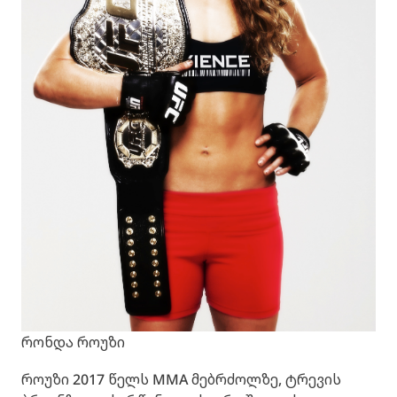
რონდა როუზი
როუზი 2017 წელს MMA მებრძოლზე, ტრევის