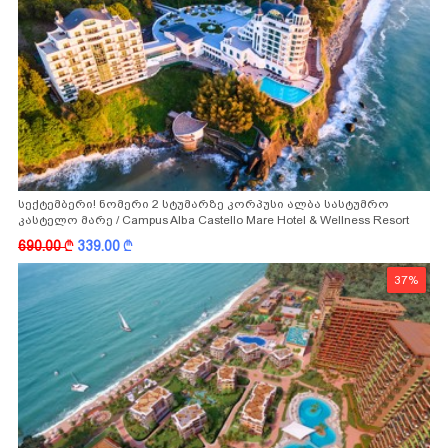
სექტემბერი! ნომერი 2 სტუმარზე კორპუსი ალბა სასტუმრო
კასტელო მარე / Campus Alba Castello Mare Hotel & Wellness Resort
-სგან!
690.00
k
339.00
k
37%