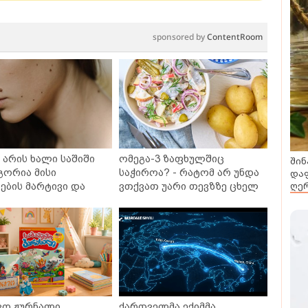
sponsored by
ContentRoom
არის ხალი საშიში
ომეგა-3 ზაფხულშიც
შინ
გორია მისი
საჭიროა? - რატომ არ უნდა
დაფ
ღერ
ბის მარტივი და
ვთქვათ უარი თევზზე ცხელ
თხო გზები
დღეებში
ვო ჟურნალი,
ქართველმა ექიმმა