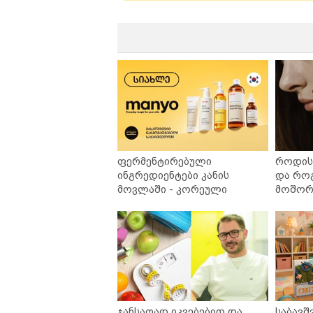
ფერმენტირებული
როდის 
ინგრედიენტები კანის
და რო
მოვლაში - კორეული
მოშორე
ინოვაციური ბრენდი Manyo
უსაფრ
საქართველოშია
ჯანსაღად იკვებებით და
საბავშ