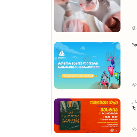
რო
„პ
შე