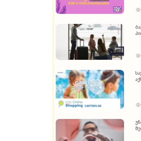
ბა
პ
სა
აქ
უნ
მე