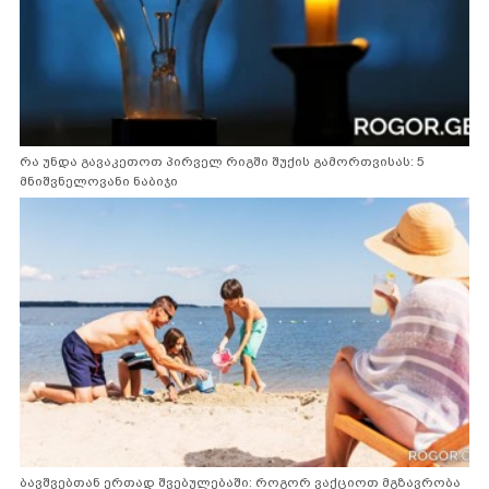
რა უნდა გავაკეთოთ პირველ რიგში შუქის გამორთვისას: 5
მნიშვნელოვანი ნაბიჯი
ბავშვებთან ერთად შვებულებაში: როგორ ვაქციოთ მგზავრობა