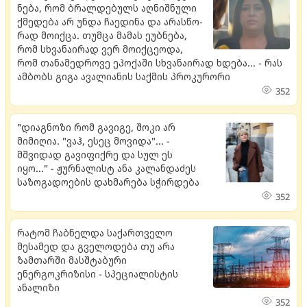
ნე­ბა, რომ ბრალ­დე­ბულს აღ­ნიშ­ნუ­ლი
ქმე­დე­ბა არ უნდა ჩა­ე­დი­ნა და არას­წო­
რად მო­იქ­ცა. თუმ­ცა მა­მას ეუბ­ნე­ბა,
რომ სხვა­ნა­ი­რად ვერ მო­იქ­ცე­ო­და,
რომ თა­ნა­მედ­რო­ვე ეპო­ქა­ში სხვა­ნა­ი­რად ხდე­ბა... - რას
ამბობს გიგა ავალიანის საქმის პროკურორი
352
"დიაგნოზი რომ გავიგე, შოკი არ
მიმიღია. "ვაჰ, ესეც მოვიდა"... -
მშვიდად გავიფიქრე და სულ ეს
იყო..." - ჟურნალისტ ანა კალანდაძეს
საზოგადოების დახმარება სჭირდება
352
რატომ ჩაბნელდა საქართველო
მესამედ და გველოდება თუ არა
ზამთარში მასშტაბური
ენერგოკრიზისი - სპეციალისტის
ანალიზი
352