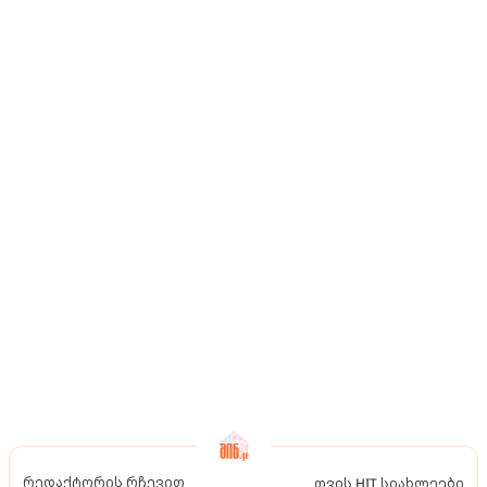
რედაქტორის რჩევით
თვის HIT სიახლეები