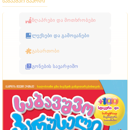
საბავშვო გვერდი
ზღაპრები და მოთხრობები
ლექსები და გამოცანები
გასართობი
გონების სავარჯიშო