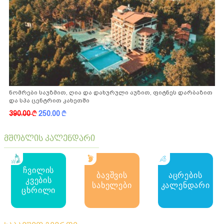
ნომრები საუზმით, ღია და დახურული აუზით, ფიტნეს დარბაზით
და სპა ცენტრით კახეთში
390.00
k
250.00
k
მშობლის კალენდარი
ჩვილის
ბავშვის
აცრების
კვების
სახელები
კალენდარი
ცხრილი