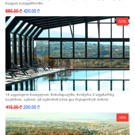
ჩაქვის სასტუმროში
665.00
k
420.00
k
52%
14 აგვისტოს ჩათვლით, წინანდალში, ნომერი 2 სტუმარზე
საუზმით, აუზით, ენ სემონინ სპას და რესტორან პინოს
ფასდაკლებით
415.00
k
200.00
k
36%