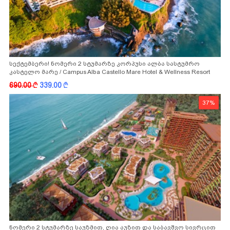
სექტემბერი! ნომერი 2 სტუმარზე კორპუსი ალბა სასტუმრო
კასტელო მარე / Campus Alba Castello Mare Hotel & Wellness Resort
-სგან!
690.00
k
339.00
k
37%
ნომერი 2 სტუმარზე საუზმით, ღია აუზით და საბავშვო სივრცით