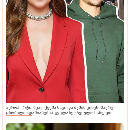
აეროპორტი, წყალქვეშა ნავი და შუშის ციხესიმაგრე -
ცნობილი ადამიანების ყველაზე უჩვეულო სახლები