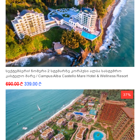
სექტემბერი! ნომერი 2 სტუმარზე კორპუსი ალბა სასტუმრო
კასტელო მარე / Campus Alba Castello Mare Hotel & Wellness Resort
-სგან!
690.00
k
339.00
k
37%