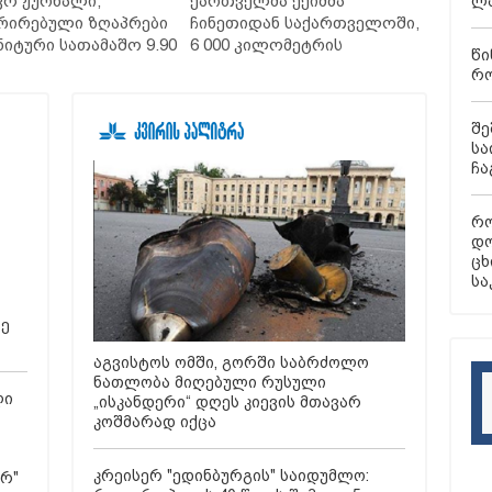
ვო ჟურნალი,
ქართველმა ექიმმა
ლა
რირებული ზღაპრები
ჩინეთიდან საქართველოში,
ნიტური სათამაშო 9.90
6 000 კილომეტრის
წი
- "საბავშვო
დაშორებით,
რო
ლში" ზღაპრების
ტელერობოტული ოპერაცია
დაიწყო
ჩაატარა - ისტორია
შე
დაწერილია
სა
ჩა
რო
დო
ცხ
სა
რე
აგვისტოს ომში, გორში საბრძოლო
ნათლობა მიღებული რუსული
ლი
„ისკანდერი“ დღეს კიევის მთავარ
კოშმარად იქცა
კრეისერ "ედინბურგის" საიდუმლო:
არ"