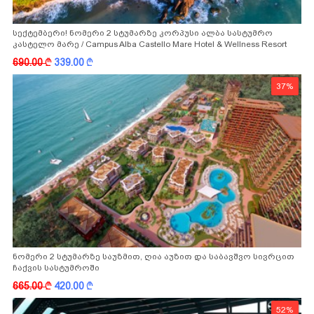
სექტემბერი! ნომერი 2 სტუმარზე კორპუსი ალბა სასტუმრო
კასტელო მარე / Campus Alba Castello Mare Hotel & Wellness Resort
-სგან!
690.00
k
339.00
k
37%
ნომერი 2 სტუმარზე საუზმით, ღია აუზით და საბავშვო სივრცით
ჩაქვის სასტუმროში
665.00
k
420.00
k
52%