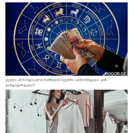
ფული ამ ზოდიაქოს ნიშნების ხელში აღმოჩნდება: ვინ
გამდიდრდება?