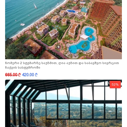
ნომერი 2 სტუმარზე საუზმით, ღია აუზით და საბავშვო სივრცით
ჩაქვის სასტუმროში
665.00
k
420.00
k
52%