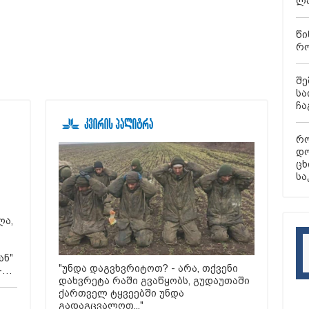
ლა
წი
რო
შე
სა
ჩა
რო
დო
ცხ
სა
ლა,
ან"
"უნდა დაგვხვრიტოთ? - არა, თქვენი
-
დახვრეტა რაში გვაწყობს, გუდაუთაში
ქართველ ტყვეებში უნდა
გადაგცვალოთ..."