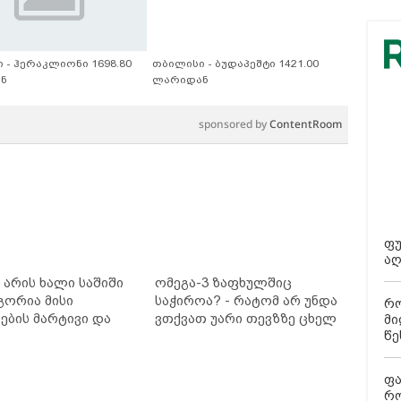
 - ჰერაკლიონი 1698.80
თბილისი - ბუდაპეშტი 1421.00
ნ
ლარიდან
sponsored by
ContentRoom
ფუ
აღ
არის ხალი საშიში
ომეგა-3 ზაფხულშიც
გორია მისი
საჭიროა? - რატომ არ უნდა
რო
ბის მარტივი და
ვთქვათ უარი თევზზე ცხელ
მი
თხო გზები
დღეებში
წე
ფა
რო