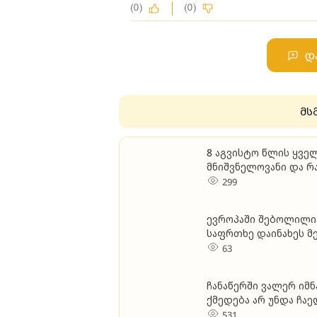
(0)
(0)
დ
მს
8 აგვისტო წლის ყველ
მნიშვნელოვანი და რ
299
ევროპაში შებოლილი 
საფრთხე დაინახეს მ
63
ჩა­ნა­წერ­ში ვა­ლერ იმ
ქმე­დე­ბა არ უნდა ჩა­ე­
რომ სხვა­ნა­ი­რად ვერ მ
531