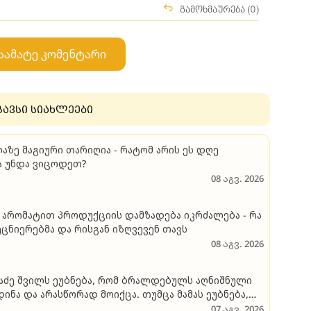
გამოხმაურება (0)
აამატე კომენტარი
გავსი სიახლეები
აზე მაგიური თარიღია - რატომ არის ეს დღე
ა უნდა ვიცოდეთ?
08 აგვ. 2026
არომატით პროდუქციის დამზადება იკრძალება - რა
ეცნიერებმა და რისგან იზღვევენ თავს
08 აგვ. 2026
­ნა­ძე შვილს ეუბ­ნე­ბა, რომ ბრალ­დე­ბულს აღ­ნიშ­ნუ­ლი
დი­ნა და არას­წო­რად მო­იქ­ცა. თუმ­ცა მა­მას ეუბ­ნე­ბა,
ო­იქ­ცე­ო­და, რომ თა­ნა­მედ­რო­ვე ეპო­ქა­ში სხვა­ნა­ი­რად
07 აგვ. 2026