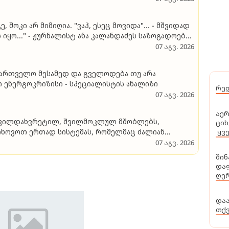
ბს გიგა ავალიანის საქმის პროკურორი
, შოკი არ მიმიღია. "ვაჰ, ესეც მოვიდა"... - მშვიდად
 იყო..." - ჟურნალისტ ანა კალანდაძეს საზოგადოების
07 აგვ. 2026
ქართველო მესამედ და გველოდება თუ არა
ი ენერგოკრიზისი - სპეციალისტის ანალიზი
რე
07 აგვ. 2026
აერ
 შვილდახვრეტილ, შვილმოკლულ მშობლებს,
ციხ
თხოვოთ ერთად სისტემას, რომელმაც ძალიან
ყვ
სი, გზასაცდენილი ახალგაზრდების არსებობა და
07 აგვ. 2026
 სწორ გზაზე დასაყენებლად…" - იზა ომაძე
შინ
დაფ
ღერ
და
თქ