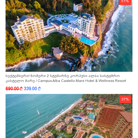
51%
სექტემბერი! ნომერი 2 სტუმარზე კორპუსი ალბა სასტუმრო
კასტელო მარე / Campus Alba Castello Mare Hotel & Wellness Resort
-სგან!
690.00
k
339.00
k
37%