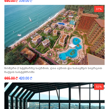
690.00
k
339.00
k
37%
ნომერი 2 სტუმარზე საუზმით, ღია აუზით და საბავშვო სივრცით
ჩაქვის სასტუმროში
665.00
k
420.00
k
52%