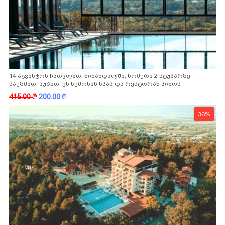
14 აგვისტოს ჩათვლით, წინანდალში, ნომერი 2 სტუმარზე
საუზმით, აუზით, ენ სემონინ სპას და რესტორან პინოს
ფასდაკლებით
415.00
k
200.00
k
36%