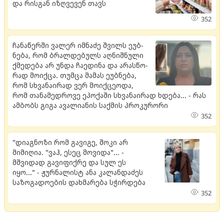
და რისგან იზღვევენ თავს
352
ჩა­ნა­წერ­ში ვა­ლერ იმ­ნა­ძე შვილს ეუბ­
ნე­ბა, რომ ბრალ­დე­ბულს აღ­ნიშ­ნუ­ლი
ქმე­დე­ბა არ უნდა ჩა­ე­დი­ნა და არას­წო­
რად მო­იქ­ცა. თუმ­ცა მა­მას ეუბ­ნე­ბა,
რომ სხვა­ნა­ი­რად ვერ მო­იქ­ცე­ო­და,
რომ თა­ნა­მედ­რო­ვე ეპო­ქა­ში სხვა­ნა­ი­რად ხდე­ბა... - რას
ამბობს გიგა ავალიანის საქმის პროკურორი
352
"დიაგნოზი რომ გავიგე, შოკი არ
მიმიღია. "ვაჰ, ესეც მოვიდა"... -
მშვიდად გავიფიქრე და სულ ეს
იყო..." - ჟურნალისტ ანა კალანდაძეს
საზოგადოების დახმარება სჭირდება
352