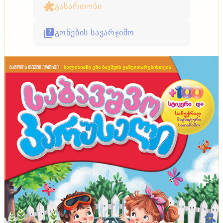
გასართობი
გონების სავარჯიშო