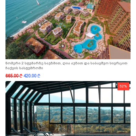
ნომერი 2 სტუმარზე საუზმით, ღია აუზით და საბავშვო სივრცით
ჩაქვის სასტუმროში
665.00
k
420.00
k
52%