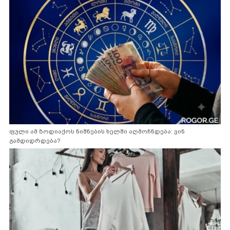
ფული ამ ზოდიაქოს ნიშნების ხელში აღმოჩნდება: ვინ
გამდიდრდება?