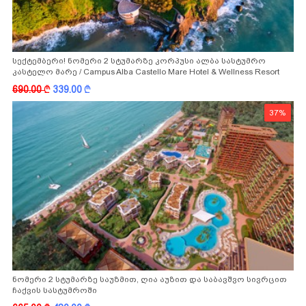
სექტემბერი! ნომერი 2 სტუმარზე კორპუსი ალბა სასტუმრო
კასტელო მარე / Campus Alba Castello Mare Hotel & Wellness Resort
-სგან!
690.00
k
339.00
k
37%
ნომერი 2 სტუმარზე საუზმით, ღია აუზით და საბავშვო სივრცით
ჩაქვის სასტუმროში