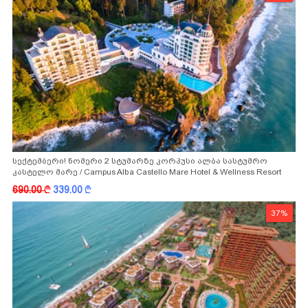
სექტემბერი! ნომერი 2 სტუმარზე კორპუსი ალბა სასტუმრო
კასტელო მარე / Campus Alba Castello Mare Hotel & Wellness Resort
-სგან!
690.00
k
339.00
k
37%