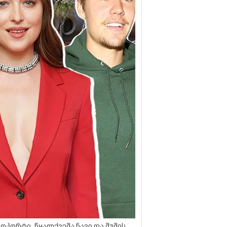
ოპორტი, წყალქვეშა ნავი და შუშის