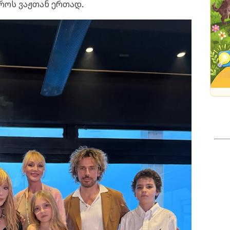
როს ვაჟთან ერთად.