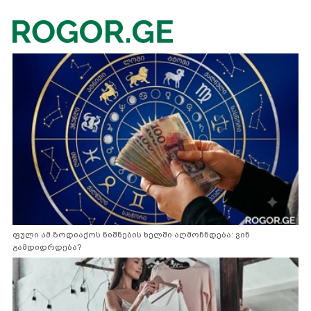
ფული ამ ზოდიაქოს ნიშნების ხელში აღმოჩნდება: ვინ
გამდიდრდება?