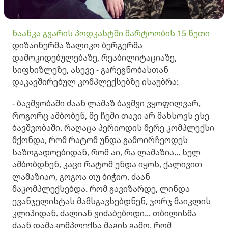
ნ
ა
ა
ნკ
ა
გვ
ა
რის პოდკ
ა
სტში მ
ა
რტოობის 15 წუთი
დიზ
აი
ნერმ
ა
ზ
ალიკო ბერგერმა
დამოკიდებულებაზე, რეაბილიტაციაზე,
სიფხიზლეზე, ასევე - გარეგნობასთან
დაკავშირებულ კომპლექსებზე ისაუბრა:
- ბავშვობაში ძაან ლამაზ ბავშვი ვყოფილვარ,
როგორც ამბობენ, მე ჩემი
თავი არ მახსოვს ესე
ბავშვობაში. რაღაცა პერიოდის მერე კომპლექსი
მქონდა, რომ რატომ უნდა გამოირჩეოდეს
საზოგადოებიდან, რომ აი, რა ლამაზია... სულ
ამბობდნენ, კაცი რატომ უნდა იყოს, ქალივით
ლამაზი
აო,
გოგოა თუ ბიჭიო. ძ
ა
ან
მაკომპლექსებდა. რომ გავიზარდე, ლინდ
ა
ევანჯელისტას მამსგავსებდნენ, ჯორჯ მაიკლის
კლიპიდან. ძალიან ვიძაბებოდი...
თბილისმა
ძაან დამაკომპლექსა მაგის გამო, რომ