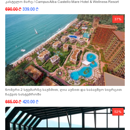
კასტელო მარე / Campus Alba Castello Mare Hotel & Wellness Resort
-სგან!
690.00
k
339.00
k
37%
ნომერი 2 სტუმარზე საუზმით, ღია აუზით და საბავშვო სივრცით
ჩაქვის სასტუმროში
665.00
k
420.00
k
52%