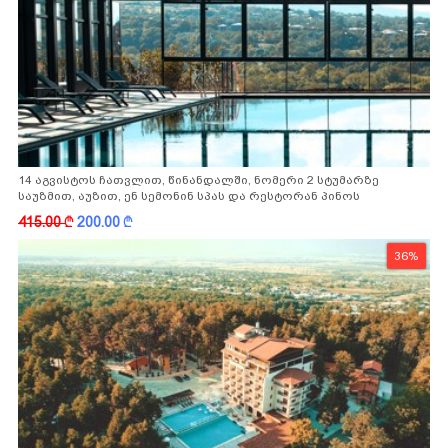
14 აგვისტოს ჩათვლით, წინანდალში, ნომერი 2 სტუმარზე
საუზმით, აუზით, ენ სემონინ სპას და რესტორან პინოს
ფასდაკლებით
415.00
k
200.00
k
36%