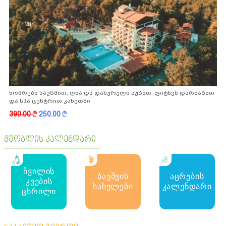
ნომრები საუზმით, ღია და დახურული აუზით, ფიტნეს დარბაზით
და სპა ცენტრით კახეთში
390.00
k
250.00
k
მშობლის კალენდარი
ჩვილის
ბავშვის
აცრების
კვების
სახელები
კალენდარი
ცხრილი