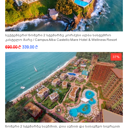
სექტემბერი! ნომერი 2 სტუმარზე კორპუსი ალბა სასტუმრო
კასტელო მარე / Campus Alba Castello Mare Hotel & Wellness Resort
-სგან!
690.00
k
339.00
k
37%
ნომერი 2 სტუმარზე საუზმით, ღია აუზით და საბავშვო სივრცით