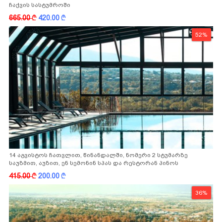
ჩაქვის სასტუმროში
665.00
k
420.00
k
52%
14 აგვისტოს ჩათვლით, წინანდალში, ნომერი 2 სტუმარზე
საუზმით, აუზით, ენ სემონინ სპას და რესტორან პინოს
ფასდაკლებით
415.00
k
200.00
k
36%