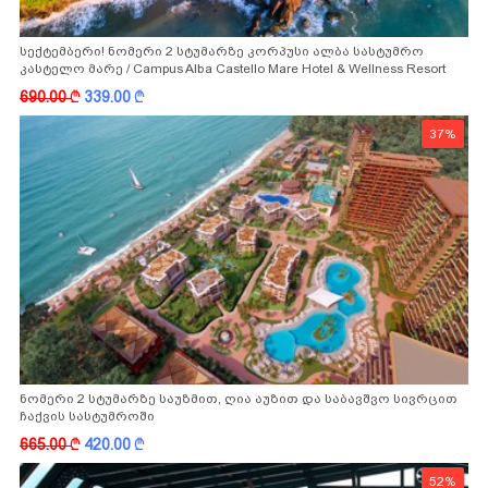
სექტემბერი! ნომერი 2 სტუმარზე კორპუსი ალბა სასტუმრო
კასტელო მარე / Campus Alba Castello Mare Hotel & Wellness Resort
-სგან!
690.00
k
339.00
k
37%
ნომერი 2 სტუმარზე საუზმით, ღია აუზით და საბავშვო სივრცით
ჩაქვის სასტუმროში
665.00
k
420.00
k
52%