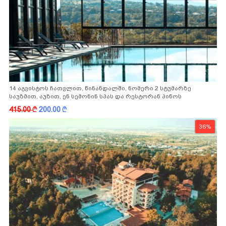
14 აგვისტოს ჩათვლით, წინანდალში, ნომერი 2 სტუმარზე
საუზმით, აუზით, ენ სემონინ სპას და რესტორან პინოს
ფასდაკლებით
415.00
k
200.00
k
36%