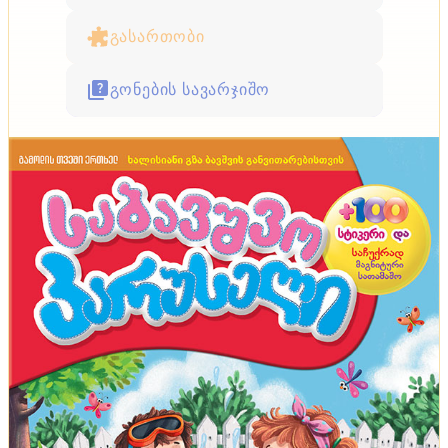
გასართობი
გონების სავარჯიშო