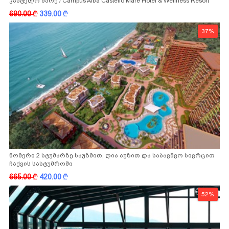
კასტელო მარე / Campus Alba Castello Mare Hotel & Wellness Resort
-სგან!
690.00
k
339.00
k
37%
ნომერი 2 სტუმარზე საუზმით, ღია აუზით და საბავშვო სივრცით
ჩაქვის სასტუმროში
665.00
k
420.00
k
52%