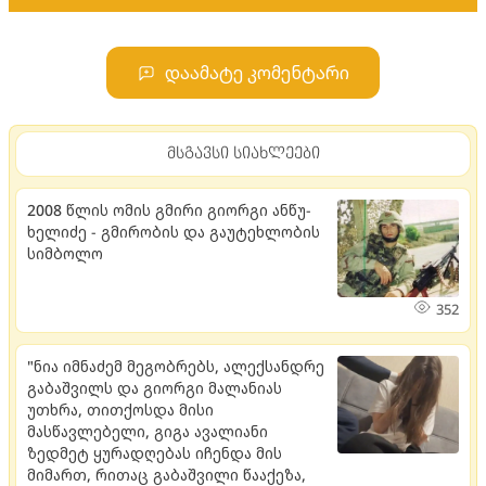
დაამატე კომენტარი
მსგავსი სიახლეები
2008 წლის ომის გმირი გი­ორ­გი ან­წუ­
ხე­ლი­ძე - გმი­რო­ბის და გა­უ­ტეხ­ლო­ბის
სიმ­ბო­ლო
352
"ნია იმნაძემ მეგობრებს, ალექსანდრე
გაბაშვილს და გიორგი მალანიას
უთხრა, თითქოსდა მისი
მასწავლებელი, გიგა ავალიანი
ზედმეტ ყურადღებას იჩენდა მის
მიმართ, რითაც გაბაშვილი წააქეზა,