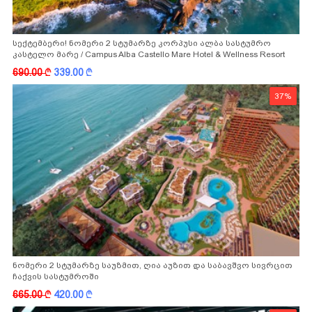
სექტემბერი! ნომერი 2 სტუმარზე კორპუსი ალბა სასტუმრო
კასტელო მარე / Campus Alba Castello Mare Hotel & Wellness Resort
-სგან!
690.00
k
339.00
k
37%
ნომერი 2 სტუმარზე საუზმით, ღია აუზით და საბავშვო სივრცით
ჩაქვის სასტუმროში
665.00
k
420.00
k