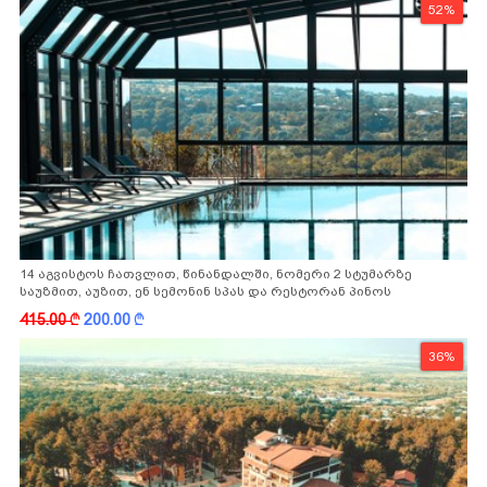
52%
14 აგვისტოს ჩათვლით, წინანდალში, ნომერი 2 სტუმარზე
საუზმით, აუზით, ენ სემონინ სპას და რესტორან პინოს
ფასდაკლებით
415.00
k
200.00
k
36%