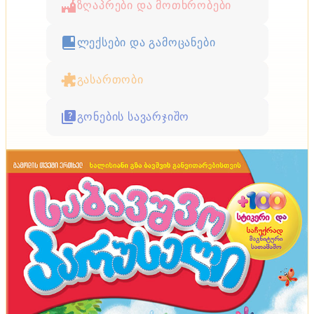
ზღაპრები და მოთხრობები
ლექსები და გამოცანები
გასართობი
გონების სავარჯიშო