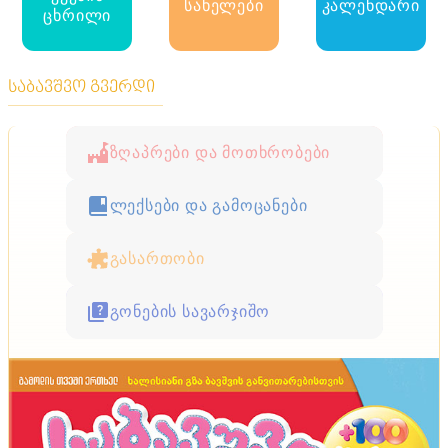
სახელები
კალენდარი
ცხრილი
საბავშვო გვერდი
ზღაპრები და მოთხრობები
ლექსები და გამოცანები
გასართობი
გონების სავარჯიშო