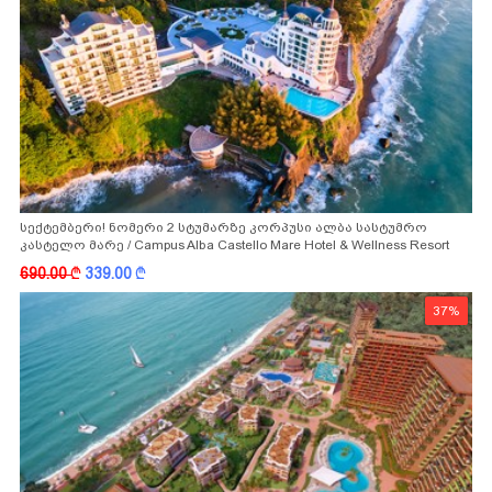
სექტემბერი! ნომერი 2 სტუმარზე კორპუსი ალბა სასტუმრო
კასტელო მარე / Campus Alba Castello Mare Hotel & Wellness Resort
-სგან!
690.00
k
339.00
k
37%