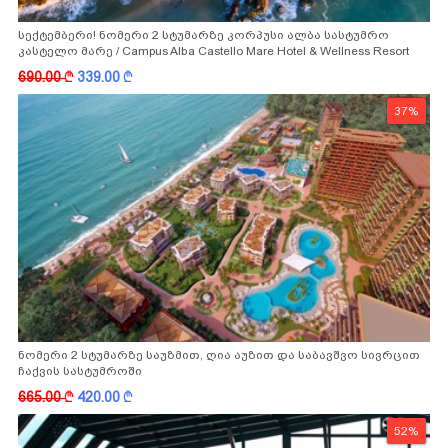
სექტემბერი! ნომერი 2 სტუმარზე კორპუსი ალბა სასტუმრო
კასტელო მარე / Campus Alba Castello Mare Hotel & Wellness Resort
-სგან!
690.00
k
339.00
k
37%
ნომერი 2 სტუმარზე საუზმით, ღია აუზით და საბავშვო სივრცით
ჩაქვის სასტუმროში
665.00
k
420.00
k
52%