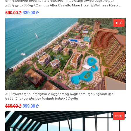
სექტემბერი! ნომერი 2 სტუმარზე კორპუსი ალბა სასტუმრო
კასტელო მარე / Campus Alba Castello Mare Hotel & Wellness Resort
-სგან!
690.00
k
339.00
k
40%
399 ლარიდან! ნომერი 2 სტუმარზე საუზმით, ღია აუზით და
საბავშვო სივრცით ჩაქვის სასტუმროში
665.00
k
399.00
k
52%