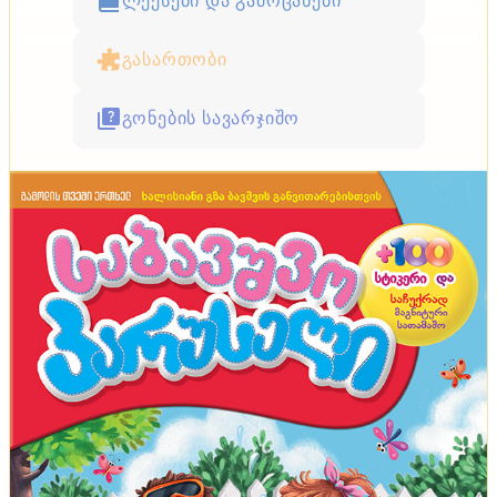
ლექსები და გამოცანები
გასართობი
გონების სავარჯიშო