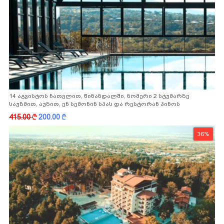
14 აგვისტოს ჩათვლით, წინანდალში, ნომერი 2 სტუმარზე
საუზმით, აუზით, ენ სემონინ სპას და რესტორან პინოს
ფასდაკლებით
415.00
k
200.00
k
36%