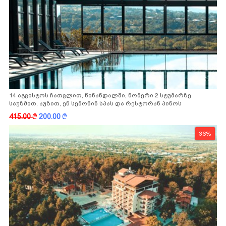
14 აგვისტოს ჩათვლით, წინანდალში, ნომერი 2 სტუმარზე
საუზმით, აუზით, ენ სემონინ სპას და რესტორან პინოს
ფასდაკლებით
415.00
k
200.00
k
36%