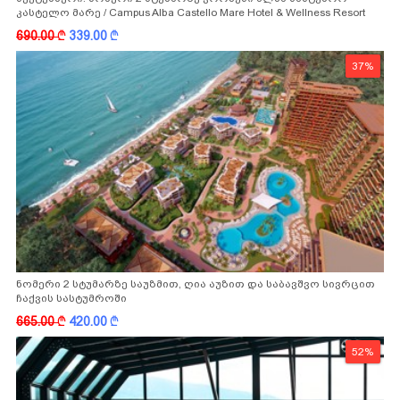
კასტელო მარე / Campus Alba Castello Mare Hotel & Wellness Resort
-სგან!
690.00
k
339.00
k
37%
ნომერი 2 სტუმარზე საუზმით, ღია აუზით და საბავშვო სივრცით
ჩაქვის სასტუმროში
665.00
k
420.00
k
52%