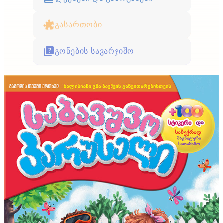
გასართობი
გონების სავარჯიშო