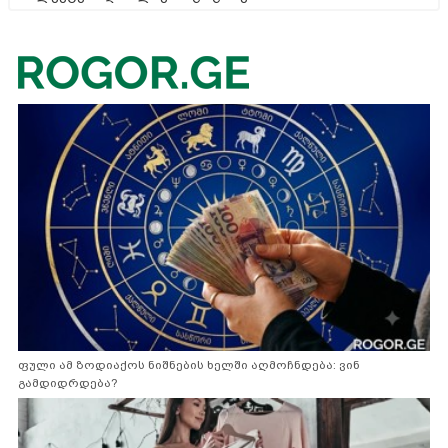
ფული ამ ზოდიაქოს ნიშნების ხელში აღმოჩნდება: ვინ
გამდიდრდება?