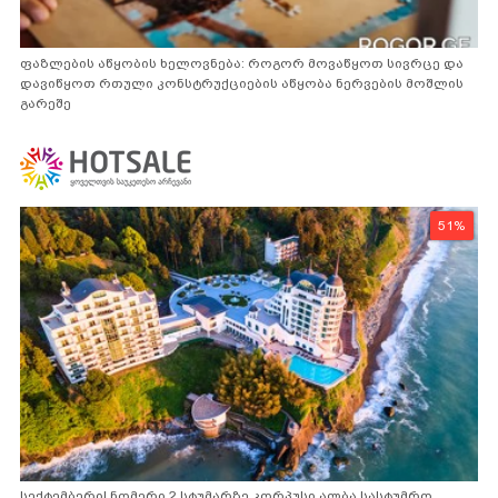
ფაზლების აწყობის ხელოვნება: როგორ მოვაწყოთ სივრცე და
დავიწყოთ რთული კონსტრუქციების აწყობა ნერვების მოშლის
გარეშე
51%
სექტემბერი! ნომერი 2 სტუმარზე კორპუსი ალბა სასტუმრო