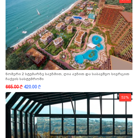
ნომერი 2 სტუმარზე საუზმით, ღია აუზით და საბავშვო სივრცით
ჩაქვის სასტუმროში
665.00
k
420.00
k
52%