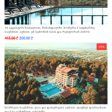
14 აგვისტოს ჩათვლით, წინანდალში, ნომერი 2 სტუმარზე
საუზმით, აუზით, ენ სემონინ სპას და რესტორან პინოს
ფასდაკლებით
415.00
k
200.00
k
36%
ნომრები საუზმით, ღია და დახურული აუზით, ფიტნეს დარბაზით
და სპა ცენტრით კახეთში