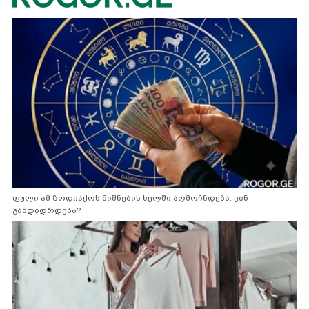
ფული ამ ზოდიაქოს ნიშნების ხელში აღმოჩნდება: ვინ
გამდიდრდება?