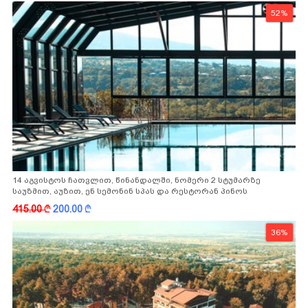
52%
14 აგვისტოს ჩათვლით, წინანდალში, ნომერი 2 სტუმარზე
საუზმით, აუზით, ენ სემონინ სპას და რესტორან პინოს
ფასდაკლებით
415.00
k
200.00
k
36%