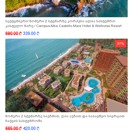
სექტემბერი! ნომერი 2 სტუმარზე კორპუსი ალბა სასტუმრო
კასტელო მარე / Campus Alba Castello Mare Hotel & Wellness Resort
-სგან!
690.00
k
339.00
k
37%
ნომერი 2 სტუმარზე საუზმით, ღია აუზით და საბავშვო სივრცით
ჩაქვის სასტუმროში
665.00
k
420.00
k