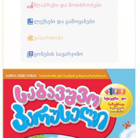
ზღაპრები და მოთხრობები
ლექსები და გამოცანები
გასართობი
გონების სავარჯიშო