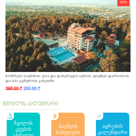
36%
ნომრები საუზმით, ღია და დახურული აუზით, ფიტნეს დარბაზით
და სპა ცენტრით კახეთში
390.00
k
250.00
k
მშობლის კალენდარი
ჩვილის
ბავშვის
აცრების
კვების
სახელები
კალენდარი
ცხრილი