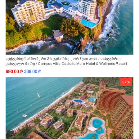
სექტემბერი! ნომერი 2 სტუმარზე კორპუსი ალბა სასტუმრო
კასტელო მარე / Campus Alba Castello Mare Hotel & Wellness Resort
-სგან!
690.00
k
339.00
k
37%