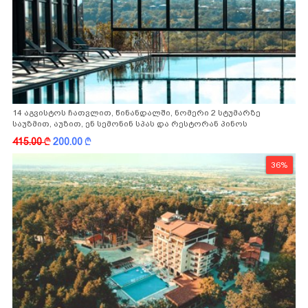
14 აგვისტოს ჩათვლით, წინანდალში, ნომერი 2 სტუმარზე
საუზმით, აუზით, ენ სემონინ სპას და რესტორან პინოს
ფასდაკლებით
415.00
k
200.00
k
36%