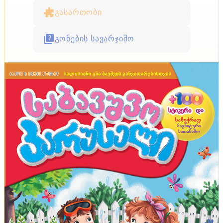
გასართობი
გონების სავარჯიშო