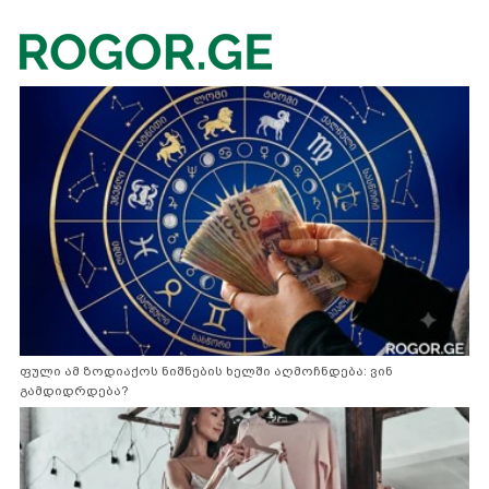
ფული ამ ზოდიაქოს ნიშნების ხელში აღმოჩნდება: ვინ
გამდიდრდება?