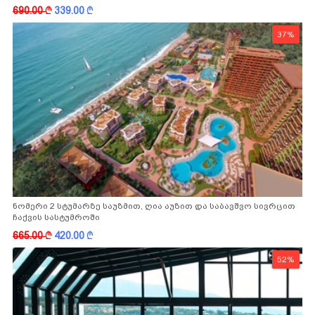
-სგან!
690.00
k
339.00
k
37%
ნომერი 2 სტუმარზე საუზმით, ღია აუზით და საბავშვო სივრცით
ჩაქვის სასტუმროში
665.00
k
420.00
k
52%