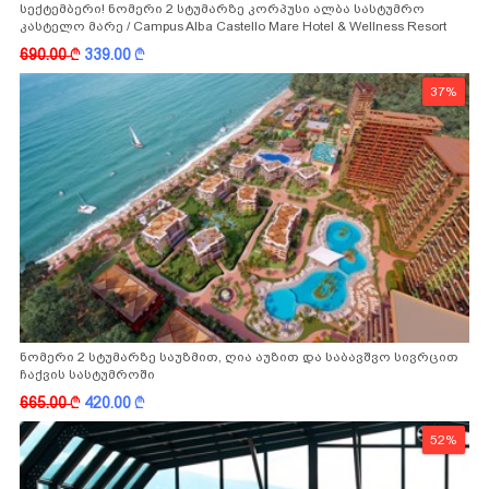
სექტემბერი! ნომერი 2 სტუმარზე კორპუსი ალბა სასტუმრო
კასტელო მარე / Campus Alba Castello Mare Hotel & Wellness Resort
-სგან!
690.00
k
339.00
k
37%
ნომერი 2 სტუმარზე საუზმით, ღია აუზით და საბავშვო სივრცით
ჩაქვის სასტუმროში
665.00
k
420.00
k
52%