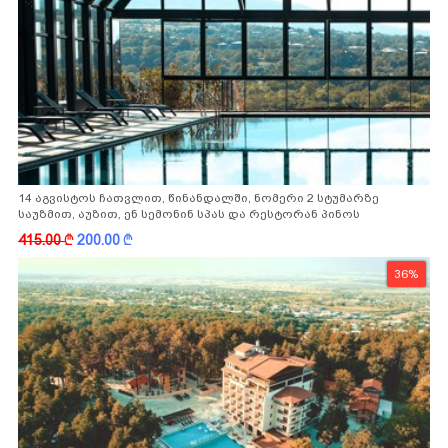
14 აგვისტოს ჩათვლით, წინანდალში, ნომერი 2 სტუმარზე
საუზმით, აუზით, ენ სემონინ სპას და რესტორან პინოს
ფასდაკლებით
415.00
k
200.00
k
36%